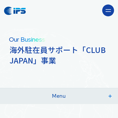
Company
Our Business
会社情報
海外駐在員サポート「CLUB
Our Business
JAPAN」事業
事業紹介
海外駐在員サポート
Recruit
「CLUB JAPAN」事業
採用情報
Menu
News
海海外駐在員サポート
輸出卸売事業
ニュース・お知らせ