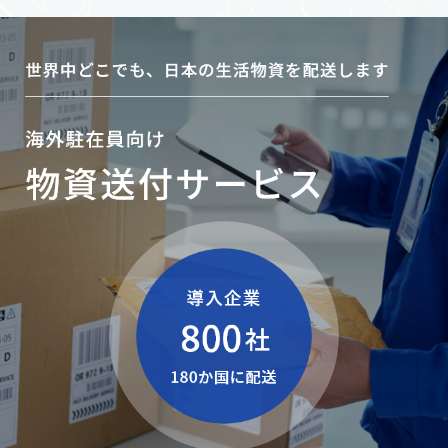
「CLUB JAPAN」事業
サービス内容
TOP
Contact
輸入卸売事業
よくある質問
導入事例
「物資送付サービス」
お問い合わせ
の4つの特長
特集
Business Partner
ご利用までの流れ
出版流通代行事業
事業紹介 トップ