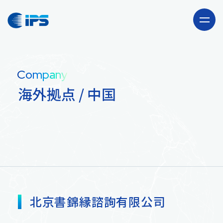
Company
Company
会社情報
海外拠点 / 中国
Our Business
事業紹介
海外駐在員サポート
Recruit
「CLUB JAPAN」事業
採用情報
北京書錦縁諮詢有限公司
News
輸出卸売事業
ニュース・お知らせ