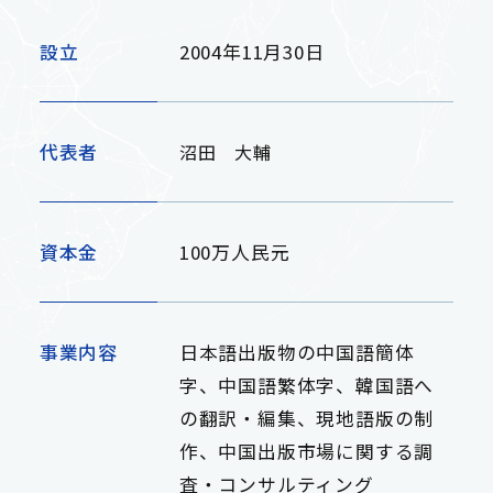
設立
2004年11月30日
Contact
輸入卸売事業
お問い合わせ
代表者
沼田 大輔
出版流通代行事業
資本金
100万人民元
事業紹介 トップ
事業内容
日本語出版物の中国語簡体
字、中国語繁体字、韓国語へ
の翻訳・編集、現地語版の制
作、中国出版市場に関する調
査・コンサルティング