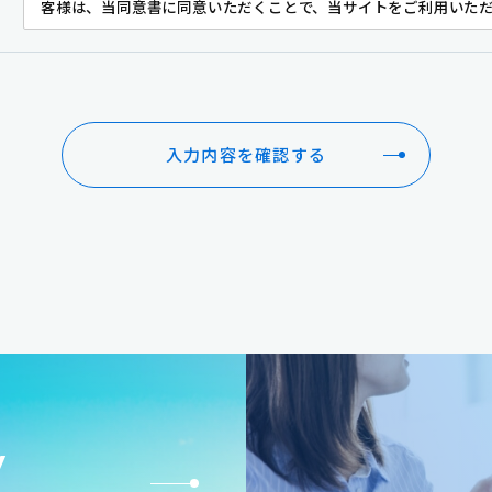
客様は、当同意書に同意いただくことで、当サイトをご利用いた
１．利用目的
弊社は以下の目的のため、お客様の同意に基づき、2.に記載する
の法令により認められる場合を除き、お客様の同意がない限り、
入力内容を確認する
りません。
１．お問い合わせの対応
（１）ご注文いただいた商品の手配、発送、管理のため
（２）クレジットカード決済の委託、管理のため
（３）顧客管理、契約管理、連絡のため
（４）お問い合わせへの回答のため
２．お預かりするお客様に関する情報
y
以下のお客様情報をご提供いただくことが、当サイトをご利用い
から個人情報をご提供いただく際、通信はSSL（Secure Socke