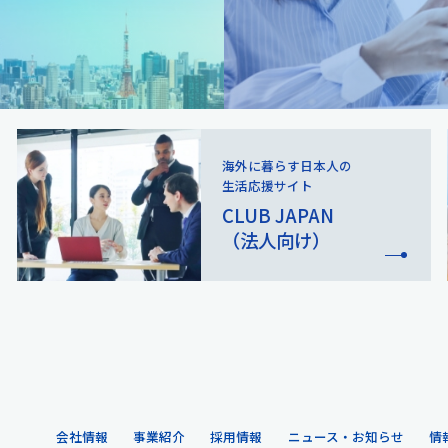
【お客様により自主的にご提供いただく個人情報】
（１）氏名
（２）メールアドレス
（３）パスワード（※1）
（４）性別
（５）住所
（６）IP電話番号
海外に暮らす日本人の
（７）FAX番号（任意）
生活応援サイト
（８）職員コード（社員番号）
CLUB JAPAN
（９）生年月日
（法人向け）
（１０）パスワード再設定用の質問
（１１）パスワード再設定用の答え
（１２）赴任形態
（１３）帯同者数
（１４）本人赴任月
（１５）帯同者情報
サービス内容により、ご提供いただかない項目がある場合もござ
会社情報
事業紹介
採用情報
ニュース・お知らせ
情