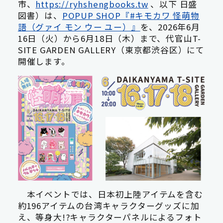
市、
https://ryhshengbooks.tw
、以下 日盛
図書）は、
POPUP SHOP
『
#
キモカワ 怪萌物
語（グァイ モン ウー ユー）』
を、
2026
年
6
月
16
日（火）から
6
月
18
日（木）まで、代官山
T-
SITE GARDEN GALLERY
（東京都渋谷区）にて
開催します。
本イベントでは、日本初上陸アイテムを含む
約196アイテムの台湾キャラクターグッズに加
え、等身大!?キャラクターパネルによるフォト