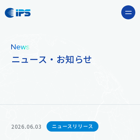
Company
News
会社情報
ニュース・お知らせ
Our Business
事業紹介
海外駐在員サポート
Recruit
「CLUB JAPAN」事業
採用情報
ニュースリリース
2026.06.03
News
輸出卸売事業
ニュース・お知らせ