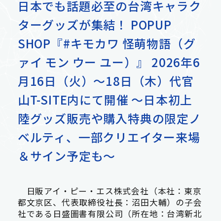
日本でも話題必至の台湾キャラク
ターグッズが集結！ POPUP
Contact
SHOP『#キモカワ 怪萌物語（グ
輸入卸売事業
お問い合わせ
ァイ モン ウー ユー）』 2026年6
月16日（火）～18日（木）代官
出版流通代行事業
山T-SITE内にて開催 ～日本初上
陸グッズ販売や購入特典の限定ノ
ベルティ、一部クリエイター来場
＆サイン予定も～
事業紹介 トップ
日販アイ・ピー・エス株式会社（本社：東京
都文京区、代表取締役社長：沼田大輔）の子会
社である日盛圖書有限公司（所在地：台湾新北