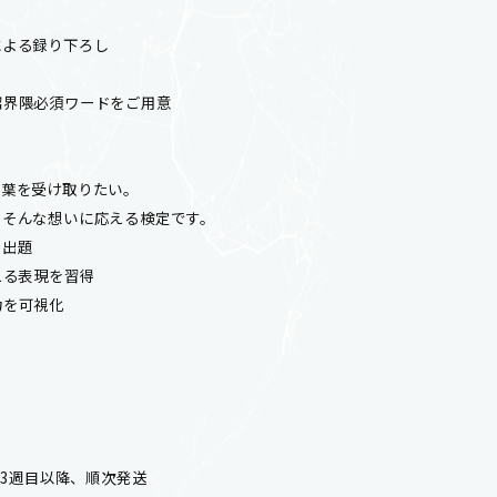
ス
る録り下ろし
隈必須ワードをご用意
を受け取りたい。
な想いに応える検定です。
出題
る表現を習得
を可視化
第3週目以降、順次発送