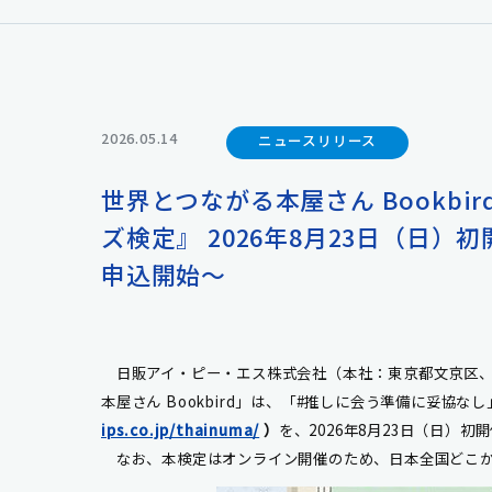
2026.05.14
ニュースリリース
世界とつながる本屋さん Bookb
ズ検定』 2026年8月23日（日
申込開始～
日販アイ・ピー・エス株式会社（本社：東京都文京区、
本屋さん
Bookbird
」は、「
#
推しに会う準備に妥協なし
ips.co.jp/thainuma/
）
を、
2026
年
8
月
23
日（日）初開
なお、本検定はオンライン開催のため、日本全国どこか