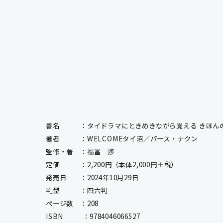
書名 ：タイドラマにときめきながら覚える きほんの
著者 ：WELCOMEタイ沼／パース・ナクン
監修・著 ：福冨 渉
定価 ：2,200円（本体2,000円＋税）
発売日 ：2024年10月29日
判型 ：四六判
ページ数 ：208
ISBN ：9784046066527