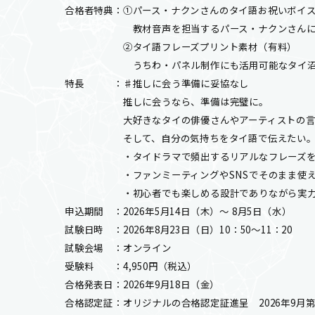
合格者特典：①パース・ナクンさんのタイ語お祝いボイ
教材音声を担当するパース・ナクンさんによ
②タイ語フレーズプリント素材（有料）
うちわ・パネル制作にも活用可能なタイ沼界
特長 ：♯推しに会う準備に妥協なし
推しに会うなら、準備は完璧に。
大好きなタイの俳優さんやアーティストの言葉
そして、自分の気持ちをタイ語で伝えたい。そん
・タイドラマで頻出するリアルなフレーズを
・ファンミーティングやSNSでそのまま使え
・初心者でも楽しめる設計でありながら実力
申込期間 ：2026年5月14日（木）～ 8月5日（水）
試験日時 ：2026年8月23日（日）10：50～11：20
試験会場 ：オンライン
受験料 ：4,950円（税込）
合格発表日：2026年9月18日（金）
合格認定証：オリジナルの合格認定証進呈 2026年9月