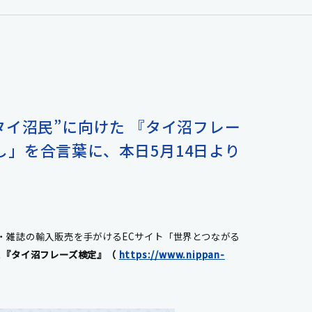
“タイ沼民”に向けた 『タイ沼フレー
し」を合言葉に、本日5月14日より
・雑誌の輸入販売を手がける
EC
サイト「世界とつながる
た
『タイ沼フレーズ検定』
（
https://www.nippan-