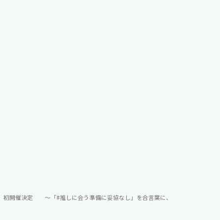
3日（日）初開催決定 ～「#推しに会う準備に妥協なし」を合言葉に、