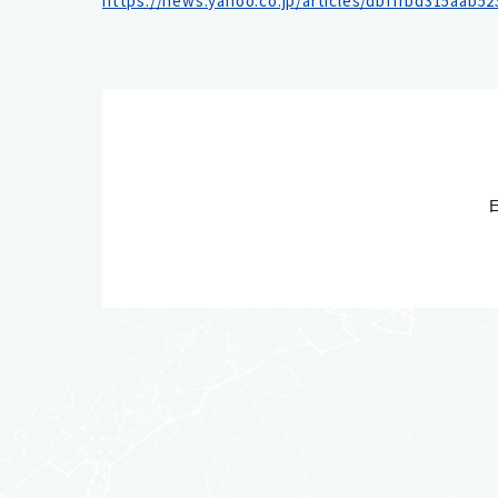
https://news.yahoo.co.jp/articles/dbfffbd315aab5