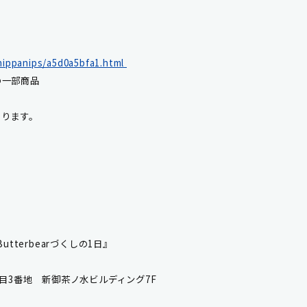
/nippanips/a5d0a5bfa1.html
の一部商品
あります。
terbearづくしの1日』
3番地 新御茶ノ水ビルディング7F