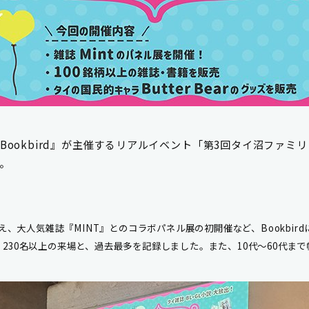
Bookbird
』
が
主催
する
リアルイベント
「
第3回タイ沼ファミリ
。
、大人気雑誌『MINT』とのコラボパネル展の初開催など、Bookbir
 230名以上の来場と、過去最多を記録しました。
また
、
10代〜60代ま