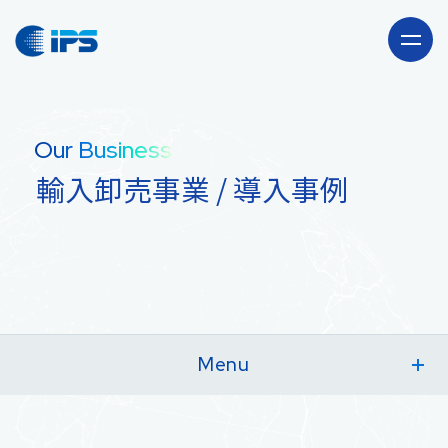
Company
Our Business
会社情報
輸入卸売事業 / 導入事例
Our Business
事業紹介
海外駐在員サポート
Recruit
「CLUB JAPAN」事業
採用情報
Menu
News
輸入卸売事業 TOP
サービス内容
輸出卸売事業
ニュース・お知らせ