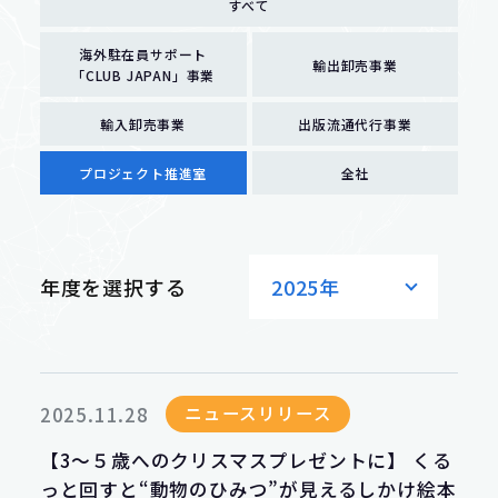
すべて
海外駐在員サポート
Contact
輸出卸売事業
「CLUB JAPAN」事業
輸入卸売事業
お問い合わせ
輸入卸売事業
出版流通代行事業
プロジェクト推進室
全社
出版流通代行事業
年度を選択する
2025年
事業紹介 トップ
ニュースリリース
2025.11.28
【3～５歳へのクリスマスプレゼントに】 くる
っと回すと“動物のひみつ”が見えるしかけ絵本