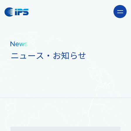
Company
News
会社情報
ニュース・お知らせ
Our Business
事業紹介
海外駐在員サポート
Recruit
「CLUB JAPAN」事業
採用情報
News
輸出卸売事業
ニュース・お知らせ