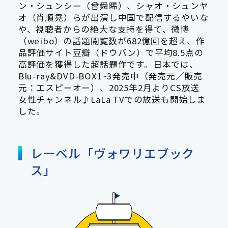
ン・シュンシー（曾舜晞）、シャオ・シュンヤ
オ（肖順堯）らが出演し中国で配信するやいな
や、視聴者からの絶大な支持を得て、微博
（weibo）の話題閲覧数が682億回を超え、作
品評価サイト豆瓣（ドウバン）で平均8.5点の
高評価を獲得した超話題作です。日本では、
Blu-ray&DVD-BOX1~3発売中（発売元／販売
元：エスピーオー）、2025年2月よりCS放送
女性チャンネル♪LaLa TVでの放送も開始しま
した。
レーベル「ヴォワリエブック
ス」