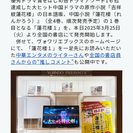
優秀ドラマ賞をはじめ各ドラマアワード1６冠
達成した大ヒット中国ドラマの原作小説「吉祥
紋蓮花楼」の日本語版、中国小説『蓮花楼（れ
んかろう）』（全4巻、順次発売予定）の１巻
目となる「蓮花楼１」を、本日2025年3月25日
（火）より全国の書店にて発売開始します。
併せて、ヴォワリエブックスのホームページ
にて、「蓮花楼１」を一足先にお読みいただい
た
中華エンタメのライターさん
や
全国の書店員
さんからの“推しコメント”
も公開中です。