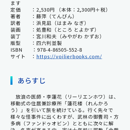
ます
定価 ：2,530円 （本体：2,300円＋税）
著者 ：藤萍（てんぴん）
訳者 ：浜見凪（はまみ なぎ）
装画 ：処豊和（ところ とよかず）
装丁 ：宮川和夫（みやがわ かずお）
版型 ：四六判並製
ISBN ：978-4-86505-552-8
サイト ：
https://voilierbooks.com/
あらすじ
放浪の医師・李蓮花（リーリエンホワ）は、
移動式の住居兼診療所「蓮花楼（れんかろ
う）」を引いて旅を続けている。行く先々で
様々な怪事件に出くわすが、武林の御曹司・方
多病（ファンドゥオビン）とともに次々に解
決。名声が高まる中、実は十年前に邪教「金鴛