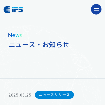
Company
News
会社情報
ニュース・お知らせ
Our Business
事業紹介
海外駐在員サポート
Recruit
「CLUB JAPAN」事業
採用情報
ニュースリリース
2025.03.25
News
輸出卸売事業
ニュース・お知らせ