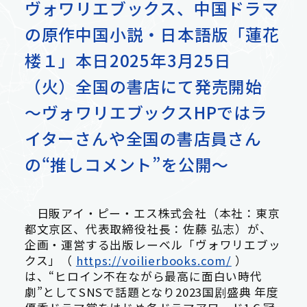
ヴォワリエブックス、中国ドラマ
の原作中国小説・日本語版「蓮花
Contact
楼１」本日2025年3月25日
輸入卸売事業
お問い合わせ
（火）全国の書店にて発売開始
～ヴォワリエブックスHPではラ
出版流通代行事業
イターさんや全国の書店員さん
の“推しコメント”を公開～
日販アイ・ピー・エス株式会社（本社：東京
事業紹介 トップ
都文京区、代表取締役社長：佐藤 弘志）が、
企画・運営する出版レーベル「ヴォワリエブッ
クス」（
https://voilierbooks.com/
）
は、“ヒロイン不在ながら最高に面白い時代
劇”としてSNSで話題となり2023国剧盛典 年度