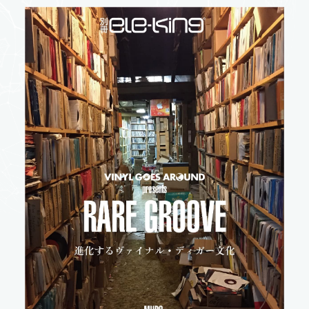
本の販売をご検討の
出版流通代行サービス
よくある質問
Contact
書店の方
輸入卸売事業
オウンドブックス
お問い合わせ
導入事例
出版流通代行事業
事業紹介 トップ