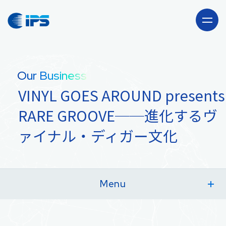
Company
Our Business
会社情報
VINYL GOES AROUND presents
Our Business
RARE GROOVE──進化するヴ
事業紹介
ァイナル・ディガー文化
海外駐在員サポート
Recruit
「CLUB JAPAN」事業
採用情報
Menu
News
出版流通代行事業 TOP
サービス内容
輸出卸売事業
ニュース・お知らせ