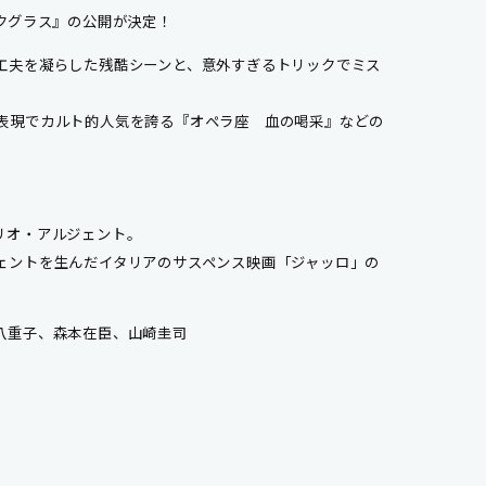
クグラス』の公開が決定！
工夫を凝らした残酷シーンと、意外すぎるトリックでミス
表現でカルト的人気を誇る『オペラ座 血の喝采』などの
リオ・アルジェント。
ェントを生んだイタリアのサスペンス映画「ジャッロ」の
八重子、森本在臣、山崎圭司