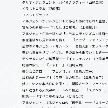
ダリオ・アルジェント・バイオグラフィー（山崎圭司）
イラストコラム（児嶋都）
フィルモグラフィー
アルジェントがアルジェントであるために作られた監督
宙吊りの連続──『わたしは目撃者』（上條葉月）
アルジェントが唯一挑んだ「ホモエロティシズム」映画
無産階級から見た革命を描く──『ビッグ・ファイブ・
恐怖のアルジェント・マシーン──自動人形・エレベー
奇妙な世界をサヴァイヴし、その扉から出ていくとき─
デタラメのなかの美意識──『インフェルノ』（上條葉
暗闇の領域──『シャドー』（山崎圭司）
美少女と鮮血──『フェノミナ』（真魚八重子）
殺戮の創意──『オペラ座 血の喝采』（真魚八重子）
娘アーシアを本格的に女優として開眼させた、フェィッ
繰り返される大文字のアートへの接近──『スタンダー
新説──『オペラ座の怪人』（はるひさ）
アルジェントによるジャッロの「再発見」──『スリー