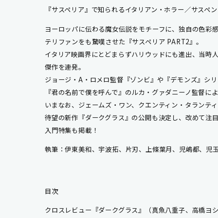
『サスペリア』で知られるイタリアン・ホラー／サスペン
ヨーロッパに伝わる魔女伝説をモチーフに、独自の色彩
テリファンをも驚嘆させた『サスペリア PART2』。
イタリア映画界にとどまらずハリウッドにも進出、当時
傑作を連発。
ジョージ・A・ロメロ監督『ゾンビ』や『デモンズ』シリ
『君の名前で僕を呼んで』のルカ・グァダニーノ監督によ
いまなお、ジェームズ・ワン、クエンティン・タランテ
待望の新作『ダークグラス』の公開も決定し、改めて注
入門特集も掲載！
執筆：伊東美和、宇波拓、片刃、上條葉月、児嶋都、児
目次
クロスレビュー『ダークグラス』（真魚八重子、高橋ヨ