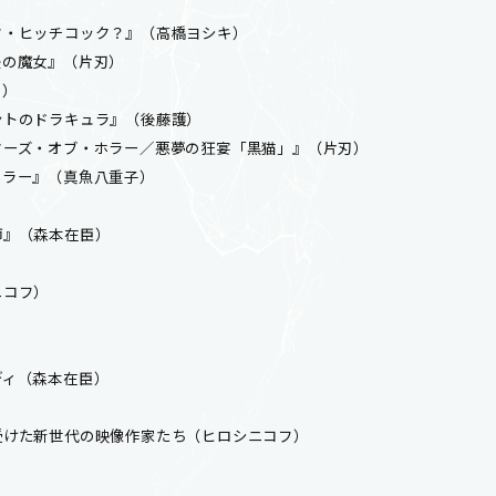
）
ク・ヒッチコック？』（高橋ヨシキ）
後の魔女』（片刃）
さ）
ントのドラキュラ』（後藤護）
ターズ・オブ・ホラー／悪夢の狂宴「黒猫」』（片刃）
ホラー』（真魚八重子）
師』（森本在臣）
ニコフ）
ディ（森本在臣）
受けた新世代の映像作家たち（ヒロシニコフ）