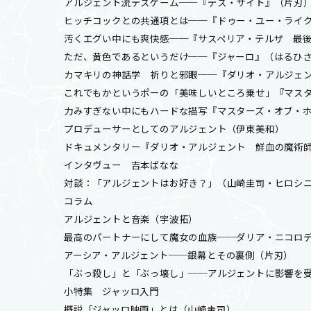
アルジェント流デスゲーム──『デス・サイト』（片刃
ヒッチコックとの共通項とは──『ドゥー・ユー・ライ
汚くエグい中にも爽快感──『サスペリア・テルザ 最
ただ、黄色であるというだけ──『ジャーロ』（はるひ
カマキリの神話学 祈りと邪眼──『ダリオ・アルジェ
これでもかというポーの「美味しいところ乗せ」『マス
力みすぎない中にもハードな描写『マスターズ・オブ・
プロデューサーとしてのアルジェント（伊東美和）
ドキュメンタリー『ダリオ・アルジェント 鮮血の魔術
インタヴュー 吉本ばなな
対談：「アルジェントはお好き？」（山崎圭司・ヒロシ
コラム
アルジェントと音楽（宇波拓）
最高のパートナーにして魔女の血族──ダリア・ニコロ
アーシア・アルジェント──銀幕とその裏側（片刃）
「ぶっ殺し」と「ぶっ壊し」──アルジェントに影響を
小特集 ジャッロ入門
概説「ジャッロ映画」とは（山崎圭司）