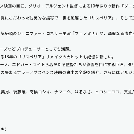
ス映画の巨匠、ダリオ・アルジェント監督による10年ぶりの新作『ダー
感覚にこだわった耽美的な描写で一世を風靡した『サスペリア』、そして
人気絶頂のジェニファー・コネリー主演『フェノミナ』や、華麗なる流血
ーズなどプロデューサーとしても活躍。
る18年の『サスペリア』リメイクの大ヒットも記憶に新しい。
ィーノ、エドガー・ライトら名だたる監督たちが影響を口にする巨匠、ダ
目の集まるホラー／サスペンス映画の鬼才の全貌を紹介、さらにはアルジ
玉美月、後藤護、高橋ヨシキ、ナマニク、はるひさ、ヒロシニコフ、真魚
シキ）