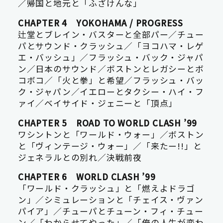
／帰国と地元と「ふざけんな」
CHAPTER 4 YOKOHAMA / PROGRESS
辻堂とブレイン・バスターと全部パー／チュー
パとサウンド・クラッシュ／「ヨコハマ・レゲ
エ・バッシュ」／フラッシュ・バック・ジャパ
ン／日本のサウンド／ボストンとレガシーとボ
コボコ／「火と拳」と希望／フラッシュ・バッ
ク・ジャパン／イエローとタクシー・ハイ・フ
ァイ／ベイサイド・ジェニーと「頂点」
CHAPTER 5 ROAD TO WORLD CLASH ’99
ワシントンと「ワールド・ウォー」／ボストン
と「ヴィンテージ・ウォー」／「来たー!!」と
ジェネラルとの別れ／決戦前夜
CHAPTER 6 WORLD CLASH ’99
「ワールド・クラッシュ」と「燃えよドラゴ
ン」／シミュレーションと「チェイス・ヴァン
パイア」／チューパとチューン・フィ・チュー
ン／「わからせてやった」／「俺の人生が変わ