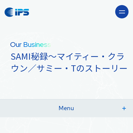
Company
Our Business
会社情報
SAMI秘録〜マイティー・クラ
Our Business
ウン／サミー・Tのストーリー
事業紹介
海外駐在員サポート
Recruit
「CLUB JAPAN」事業
採用情報
Menu
News
出版流通代行事業 TOP
サービス内容
輸出卸売事業
ニュース・お知らせ