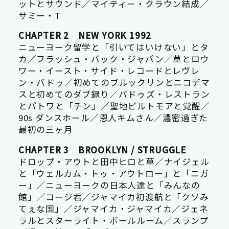
ットとサウンド／マイティー・クラウン結成／
サミー・T
CHAPTER 2 NEW YORK 1992
ニューヨーク留学と「引いてはいけない」とタ
カ／フラッシュ・バック・ジャパン／草とロウ
ワー・イースト・サイド・レコードとレヴレ
ン・バドゥ／初めてのブルックリンとニコデマ
スと初めてのダブ録り／バドゥズ・レストラン
とパトワと「チン」／聖地ビルトモアと覚醒／
90s ダンスホール／恩人キムさん／濃密過ぎた
最初の三ヶ月
CHAPTER 3 BROOKLYN / STRUGGLE
ドロップ・アウトと田中ヒロと草／ナイジェル
と「ウェルカム・トゥ・アウトロー」と「ニガ
ー」／ニューヨークの日本人達と「みんなの
館」／コージ君／ジャマイカ初渡航と「クソみ
てぇな国」／ジャマイカ・ジャマイカ／ジェネ
ラルとスターライト・ボールルーム／スランプ