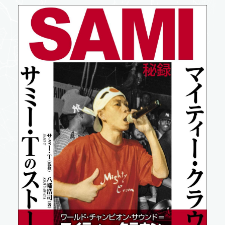
本の販売をご検討の
出版流通代行サービス
よくある質問
Contact
書店の方
輸入卸売事業
オウンドブックス
お問い合わせ
導入事例
出版流通代行事業
事業紹介 トップ